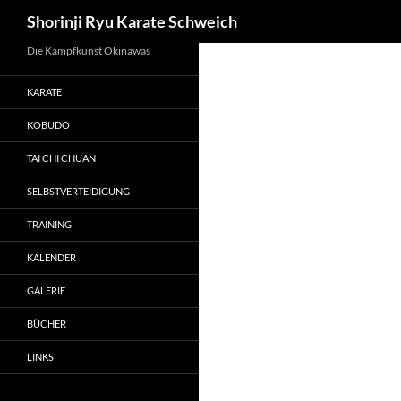
Suchen
Shorinji Ryu Karate Schweich
Zum
Die Kampfkunst Okinawas
Inhalt
KARATE
springen
KOBUDO
TAI CHI CHUAN
SELBSTVERTEIDIGUNG
TRAINING
KALENDER
GALERIE
BÜCHER
LINKS