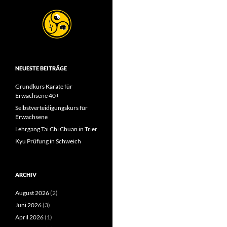
NEUESTE BEITRÄGE
Grundkurs Karate für
Erwachsene 40+
Selbstverteidigungskurs für
Erwachsene
Lehrgang Tai Chi Chuan in Trier
Kyu Prüfung in Schweich
ARCHIV
August 2026
(2)
Juni 2026
(3)
April 2026
(1)