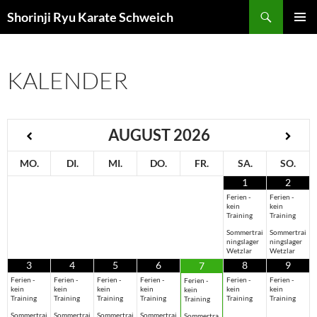
Zum
Suchen
Shorinji Ryu Karate Schweich
Inhalt
PRIMÄR
springen
MENÜ
KALENDER
AUGUST
2026
MO.
DI.
MI.
DO.
FR.
SA.
SO.
1
2
Ferien -
Ferien -
kein
kein
Training
Training
Sommertrai
Sommertrai
ningslager
ningslager
Wetzlar
Wetzlar
3
4
5
6
8
9
7
Ferien -
Ferien -
Ferien -
Ferien -
Ferien -
Ferien -
Ferien -
kein
kein
kein
kein
kein
kein
kein
Training
Training
Training
Training
Training
Training
Training
Sommertrai
Sommertrai
Sommertrai
Sommertrai
Sommertra