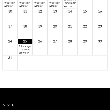
ningslager
ningslager
ningslager
ningslager
iningslager
Wetzlar
Wetzlar
Wetzlar
Wetzlar
Wetzlar
10
11
12
13
14
15
16
17
18
19
20
21
22
23
24
25
26
27
28
29
30
Schwarzgu
rt-Training
Schweich
31
KARATE