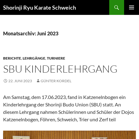
Zum
Suchen
Shorinji Ryu Karate Schweich
Inhalt
PRIMÄR
springen
MENÜ
Monatsarchiv: Juni 2023
BERICHTE
,
LEHRGÄNGE
,
TURNIERE
SBU KINDERLEHRGANG
22. JUNI 2023
GÜNTER KORDEL
Am Samstag, dem 17.06.2023, fand in Katzenelnbogen ein
Kinderlehrgang der Shorinji Budo Union (SBU) statt. An
diesem Lehrgang nahmen Schülerinnen und Schüler der Dojos
Katzenelnbogen, Föhren, Schweich, Trier und Zerf teil