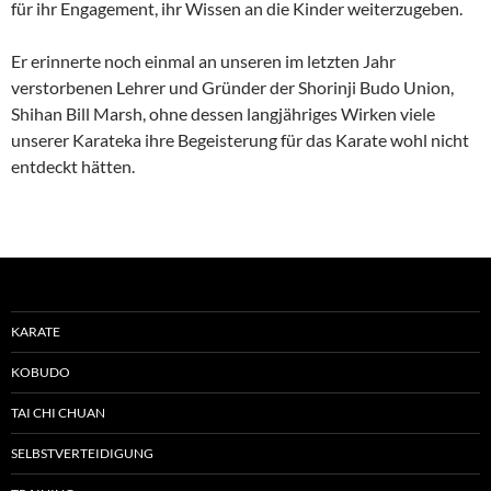
für ihr Engagement, ihr Wissen an die Kinder weiterzugeben.
Er erinnerte noch einmal an unseren im letzten Jahr
verstorbenen Lehrer und Gründer der Shorinji Budo Union,
Shihan Bill Marsh, ohne dessen langjähriges Wirken viele
unserer Karateka ihre Begeisterung für das Karate wohl nicht
entdeckt hätten.
KARATE
KOBUDO
TAI CHI CHUAN
SELBSTVERTEIDIGUNG