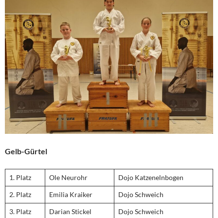
Gelb-Gürtel
1. Platz
Ole Neurohr
Dojo Katzenelnbogen
2. Platz
Emilia Kraiker
Dojo Schweich
3. Platz
Darian Stickel
Dojo Schweich