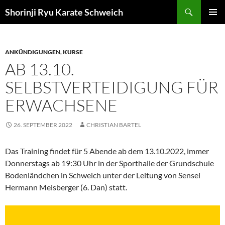
Zum
Suchen
Shorinji Ryu Karate Schweich
Inhalt
PRIMÄR
springen
MENÜ
ANKÜNDIGUNGEN
,
KURSE
AB 13.10.
SELBSTVERTEIDIGUNG FÜR
ERWACHSENE
26. SEPTEMBER 2022
CHRISTIAN BARTEL
Das Training findet für 5 Abende ab dem 13.10.2022, immer
Donnerstags ab 19:30 Uhr in der Sporthalle der Grundschule
Bodenländchen in Schweich unter der Leitung von Sensei
Hermann Meisberger (6. Dan) statt.