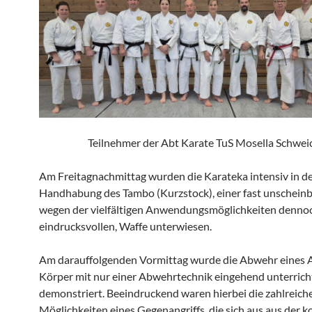
Teilnehmer der Abt Karate TuS Mosella Schwei
Am Freitagnachmittag wurden die Karateka intensiv in d
Handhabung des Tambo (Kurzstock), einer fast unscheinb
wegen der vielfältigen Anwendungsmöglichkeiten denno
eindrucksvollen, Waffe unterwiesen.
Am darauffolgenden Vormittag wurde die Abwehr eines A
Körper mit nur einer Abwehrtechnik eingehend unterrich
demonstriert. Beeindruckend waren hierbei die zahlreich
Möglichkeiten eines Gegenangriffs, die sich aus aus der k