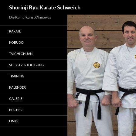
Suchen
Shorinji Ryu Karate Schweich
Zum
Die Kampfkunst Okinawas
Inhalt
KARATE
springen
KOBUDO
TAI CHI CHUAN
SELBSTVERTEIDIGUNG
TRAINING
KALENDER
GALERIE
BÜCHER
LINKS