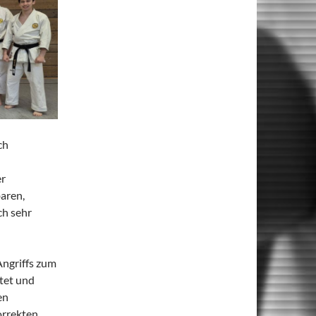
ch
er
aren,
ch sehr
ngriffs zum
tet und
en
orrekten