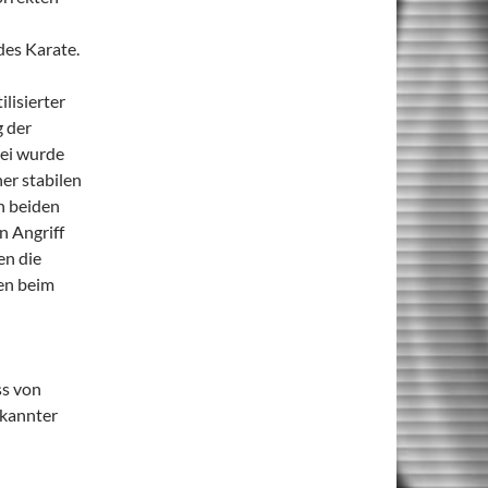
des Karate.
lisierter
 der
bei wurde
er stabilen
n beiden
n Angriff
en die
en beim
ss von
ekannter