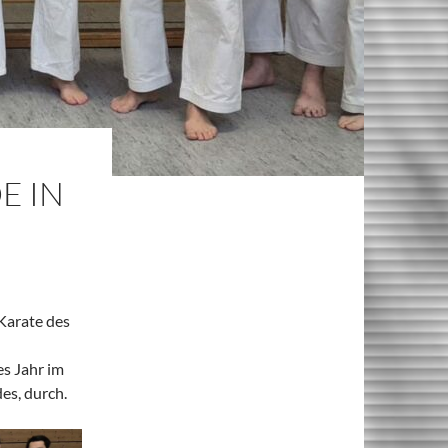
E IN
Karate des
s Jahr im
es, durch.