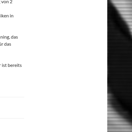
 von 2
iken in
ning, das
ür das
ist bereits