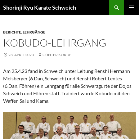
Zum
Suchen
Shorinji Ryu Karate Schweich
Inhalt
PRIMÄR
springen
MENÜ
BERICHTE
,
LEHRGÄNGE
KOBUDO-LEHRGANG
28. APRIL 2023
GÜNTER KORDEL
Am 25.4.23 fand in Schweich unter Leitung Renshi Hermann
Meisberger (6.Dan, Schweich) und Renshi Robert Lentes
(6.Dan, Föhren) ein Lehrgang für alle Schwarzgurte der Dojos
Schweich und Föhren statt. Trainiert wurde Kobudo mit den
Waffen Sai und Kama.